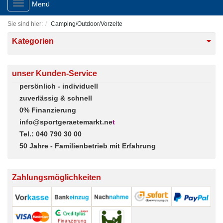
Toggle
Menü
navigation
Sie sind hier:
Camping/Outdoor/Vorzelte
Kategorien
unser Kunden-Service
persönlich - individuell
zuverlässig & schnell
0% Finanzierung
info@sportgeraetemarkt.ne
t
Tel.: 040 790 30 00
50 Jahre - Familienbetrieb mit Erfahrung
Zahlungsmöglichkeiten