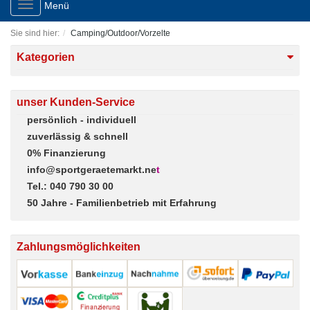
Toggle
Menü
navigation
Sie sind hier:
Camping/Outdoor/Vorzelte
Kategorien
unser Kunden-Service
persönlich - individuell
zuverlässig & schnell
0% Finanzierung
info@sportgeraetemarkt.ne
t
Tel.: 040 790 30 00
50 Jahre - Familienbetrieb mit Erfahrung
Zahlungsmöglichkeiten