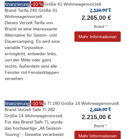
finanzierung
-10 %
Brand Tarifa 240 Größe 41
2.520,00 €
Wohnwagenvorzelt
2.265,00 €
Dieses Vorzelt Tarifa von
Brand
Brand ist eine interessante
Alternative für Saison- und
Mehr Informationen
Dauercamping. Es wird eine
variable Türposition
ermöglicht, entweder links,
von der Mitte oder ganz
rechts. Außerdem sind alle
Fenster mit Fensterklappen
versehen.
finanzierung
-10 %
Brand Vorzelt Safir Tl 280
2.465,00 €
Größe 14 Wohnwagenvorzelt
2.215,00 €
Für das Brand Safir TL wurde
Brand
das hochwertige „All-Season-
Touring“ - Gewebe verarbeitet
Mehr Informationen