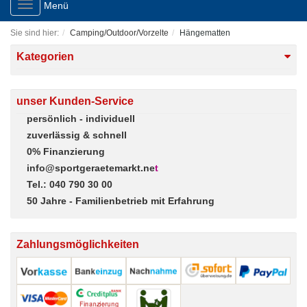
Toggle
Menü
navigation
Sie sind hier:
Camping/Outdoor/Vorzelte
Hängematten
Kategorien
unser Kunden-Service
persönlich - individuell
zuverlässig & schnell
0% Finanzierung
info@sportgeraetemarkt.ne
t
Tel.: 040 790 30 00
50 Jahre - Familienbetrieb mit Erfahrung
Zahlungsmöglichkeiten