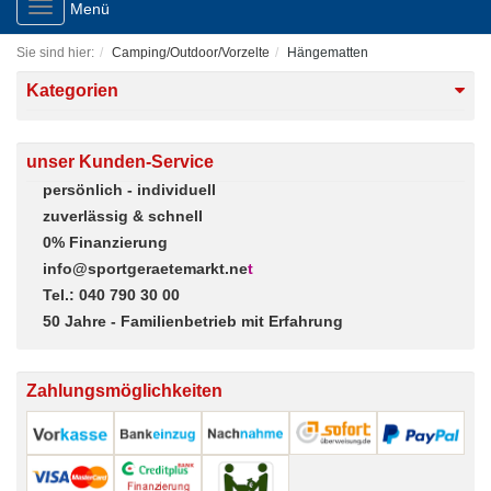
Toggle
Menü
navigation
Sie sind hier:
Camping/Outdoor/Vorzelte
Hängematten
Kategorien
unser Kunden-Service
persönlich - individuell
zuverlässig & schnell
0% Finanzierung
info@sportgeraetemarkt.ne
t
Tel.: 040 790 30 00
50 Jahre - Familienbetrieb mit Erfahrung
Zahlungsmöglichkeiten