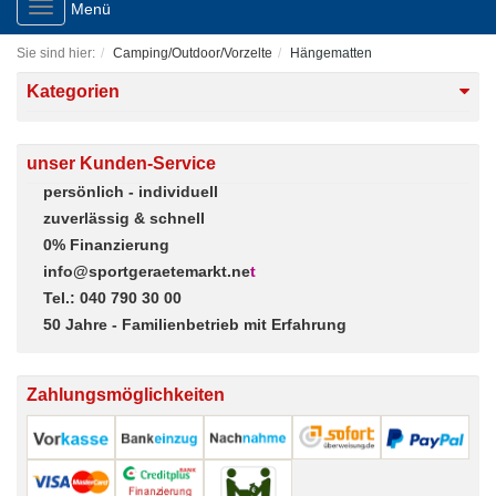
Toggle
Menü
navigation
Sie sind hier:
Camping/Outdoor/Vorzelte
Hängematten
Kategorien
unser Kunden-Service
persönlich - individuell
zuverlässig & schnell
0% Finanzierung
info@sportgeraetemarkt.ne
t
Tel.: 040 790 30 00
50 Jahre - Familienbetrieb mit Erfahrung
Zahlungsmöglichkeiten