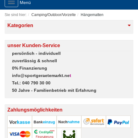
Toggle
Menü
navigation
Sie sind hier:
Camping/Outdoor/Vorzelte
Hängematten
Kategorien
unser Kunden-Service
persönlich - individuell
zuverlässig & schnell
0% Finanzierung
info@sportgeraetemarkt.ne
t
Tel.: 040 790 30 00
50 Jahre - Familienbetrieb mit Erfahrung
Zahlungsmöglichkeiten