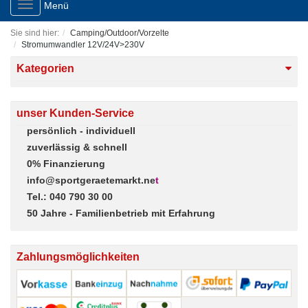
Toggle
Menü
navigation
Sie sind hier:
Camping/Outdoor/Vorzelte
Stromumwandler 12V/24V>230V
Kategorien
unser Kunden-Service
persönlich - individuell
zuverlässig & schnell
0% Finanzierung
info@sportgeraetemarkt.ne
t
Tel.: 040 790 30 00
50 Jahre - Familienbetrieb mit Erfahrung
Zahlungsmöglichkeiten