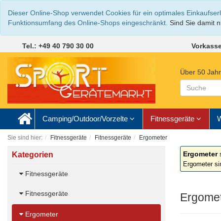
Dieser Online-Shop verwendet Cookies für ein optimales Einkaufser
Funktionsumfang des Online-Shops eingeschränkt.
Sind Sie damit ni
Tel.: +49 40 790 30 00
Vorkasse
Über 50 Jahr
Camping/Outdoor/Vorzelte
Fitnessgeräte
W
Sie sind hier:
Fitnessgeräte
Fitnessgeräte
Ergometer
Ergometer
Kategorien
Ergometer sin
Fitnessgeräte
Fitnessgeräte
Ergome
Ergometer