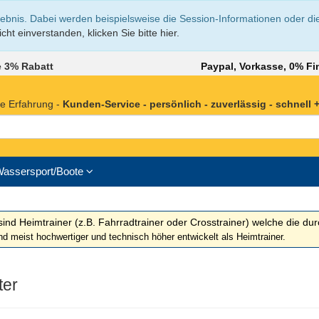
lebnis. Dabei werden beispielsweise die Session-Informationen oder di
cht einverstanden, klicken Sie bitte hier.
 3% Rabatt
Paypal, Vorkasse, 0% Fi
e Erfahrung -
Kunden-Service - persönlich - zuverlässig - schnell + 
assersport/Boote
sind Heimtrainer (z.B. Fahrradtrainer oder Crosstrainer) welche die dur
d meist hochwertiger und technisch höher entwickelt als Heimtrainer.
ter