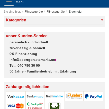
Toggle
Menü
navigation
Sie sind hier:
Fitnessgeräte
Fitnessgeräte
Ergometer
Kategorien
unser Kunden-Service
persönlich - individuell
zuverlässig & schnell
0% Finanzierung
info@sportgeraetemarkt.ne
t
Tel.: 040 790 30 00
50 Jahre - Familienbetrieb mit Erfahrung
Zahlungsmöglichkeiten