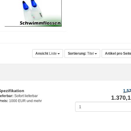
Ansicht
Liste
Sortierung:
Titel
Artikel pro Seit
Spezifikation
1.5
ieferbar:
Sofort lieferbar
1.370,1
reis:
1000 EUR und mehr