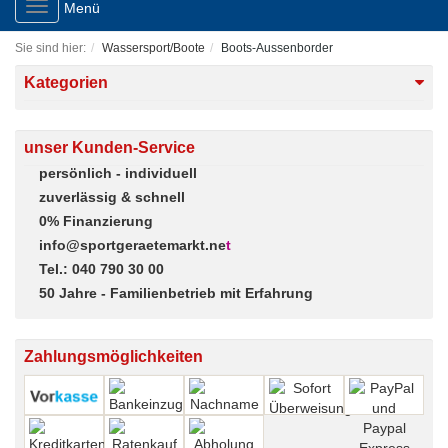
Toggle
Menü
navigation
Sie sind hier:
Wassersport/Boote
Boots-Aussenborder
Kategorien
unser Kunden-Service
persönlich - individuell
zuverlässig & schnell
0% Finanzierung
info@sportgeraetemarkt.ne
t
Tel.: 040 790 30 00
50 Jahre - Familienbetrieb mit Erfahrung
Zahlungsmöglichkeiten