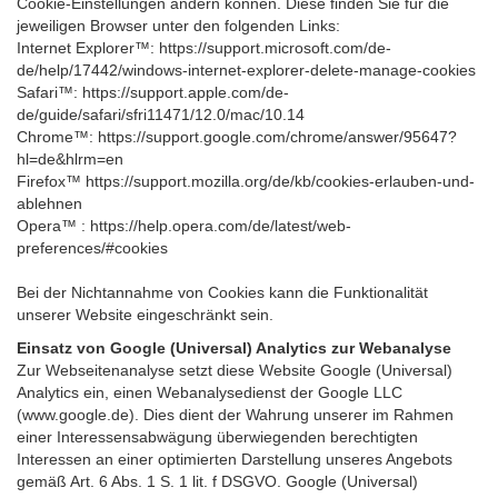
Cookie-Einstellungen ändern können. Diese finden Sie für die
jeweiligen Browser unter den folgenden Links:
Internet Explorer™: https://support.microsoft.com/de-
de/help/17442/windows-internet-explorer-delete-manage-cookies
Safari™: https://support.apple.com/de-
de/guide/safari/sfri11471/12.0/mac/10.14
Chrome™: https://support.google.com/chrome/answer/95647?
hl=de&hlrm=en
Firefox™ https://support.mozilla.org/de/kb/cookies-erlauben-und-
ablehnen
Opera™ : https://help.opera.com/de/latest/web-
preferences/#cookies
Bei der Nichtannahme von Cookies kann die Funktionalität
unserer Website eingeschränkt sein.
Einsatz von Google (Universal) Analytics zur Webanalyse
Zur Webseitenanalyse setzt diese Website Google (Universal)
Analytics ein, einen Webanalysedienst der Google LLC
(www.google.de). Dies dient der Wahrung unserer im Rahmen
einer Interessensabwägung überwiegenden berechtigten
Interessen an einer optimierten Darstellung unseres Angebots
gemäß Art. 6 Abs. 1 S. 1 lit. f DSGVO. Google (Universal)