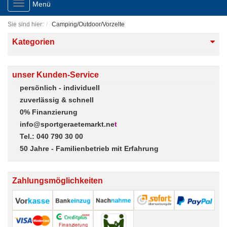
Toggle
Menü
navigation
Sie sind hier:
Camping/Outdoor/Vorzelte
Kategorien
unser Kunden-Service
persönlich - individuell
zuverlässig & schnell
0% Finanzierung
info@sportgeraetemarkt.ne
t
Tel.: 040 790 30 00
50 Jahre - Familienbetrieb mit Erfahrung
Zahlungsmöglichkeiten